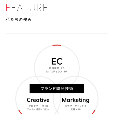
F
E
A
T
U
R
E
私たちの強み