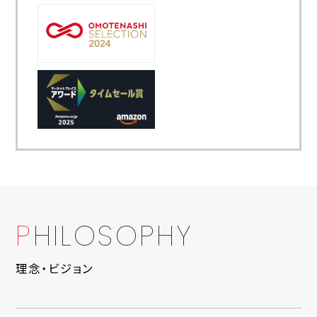
P
H
I
L
O
S
O
P
H
Y
理念・ビジョン