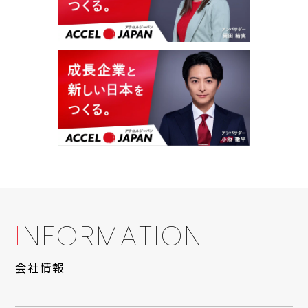
I
N
F
O
R
M
A
T
I
O
N
会社情報