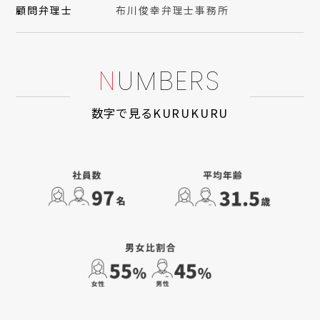
顧問弁理士
布川俊幸弁理士事務所
N
U
M
B
E
R
S
数字で見るKURUKURU