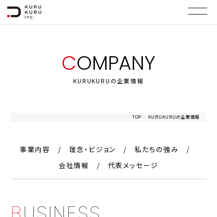
C
O
M
P
A
N
Y
KURUKURUの企業情報
TOP
/
KURUKURUの企業情報
事業内容
理念・ビジョン
私たちの強み
会社情報
代表メッセージ
B
U
S
I
N
E
S
S