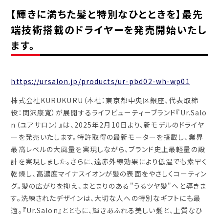
【輝きに満ちた髪と特別なひとときを】最先
端技術搭載のドライヤーを発売開始いたし
ます。
https://ursalon.jp/products/ur-pbd02-wh-wp01
株式会社KURUKURU（本社：東京都中央区銀座、代表取締
役：関沢康寛）が展開するライフビューティーブランド『Ur.Salo
n（ユアサロン）』は、2025年2月10日より、新モデルのドライヤ
ーを発売いたします。特許取得の最新モーターを搭載し、業界
最高レベルの大風量を実現しながら、ブランド史上最軽量の設
計を実現しました。さらに、遠赤外線効果により低温でも素早く
乾燥し、高濃度マイナスイオンが髪の表面をやさしくコーティン
グ。髪の広がりを抑え、まとまりのある"うるツヤ髪"へと導きま
す。洗練されたデザインは、大切な人への特別なギフトにも最
適。『Ur.Salon』とともに、輝きあふれる美しい髪と、上質なひ